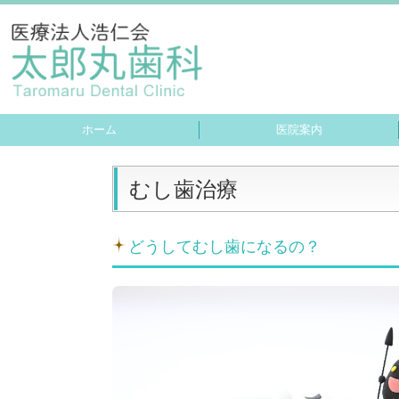
ホーム
医院案内
当院の院内感染症予防対策について
患者様へのお願い
痛みの少ない治療
レーザー治療
歯科用CT
むし歯治療
どうしてむし歯になるの？