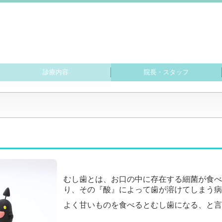
診療内容
院長・スタッフ
予防歯科・定期検診
ホワイトニング
インプラント
むし歯治療
歯周病治療
小児歯科
審美歯科
矯正歯科
入れ歯
むし歯とは、お口の中に存在する細菌が食べ
り、その『酸』によって歯が溶けてしまう病
よく甘いものを食べるとむし歯になる、と言